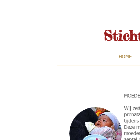
Stic
HOME
MOEDE
Wij zet
prenata
tijdens
Deze m
moeder