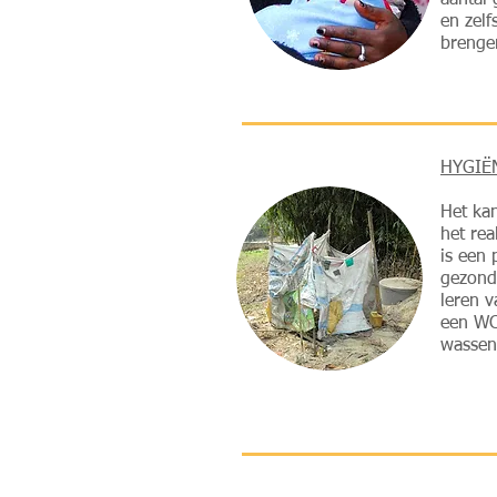
aantal
en zelf
brenge
HYGIË
Het kan
het rea
is een 
gezond
leren 
een WC
wassen 