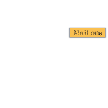
AN NL80 INGB 0000 0081 83
C INGBNL2A
Mail ons
K 24359674
BI 22469