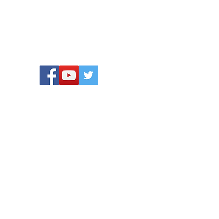
Privacy verklaring
© Maha Mata Nederland
@ Maha Mata Nederland