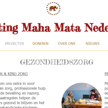
hting Maha Mata Nede
PROJECTEN
DONEREN
OVER ONS
NIEUWS
GEZONDHEIDSZORG
R & KIND ZORG
M
ten ons extra in voor
M
le zorg, professionele hulp
p
 de bevalling en nazorg.
e
aatregelen helpen de
m
s gezond te blijven en het
m