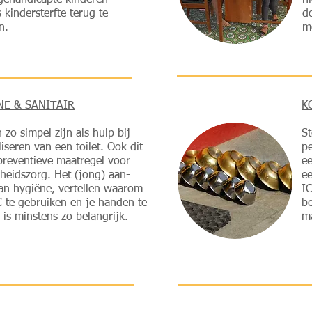
 gehandicapte kinderen
n
s kindersterfte terug te
d
n.
m
NE & SANITAIR
K
 zo simpel zijn als hulp bij
St
liseren van een toilet. Ook dit
p
preventieve maatregel voor
ee
heidszorg. Het (jong) aan-
ee
van hygiëne, vertellen waarom
I
 te gebruiken en je handen te
be
is minstens zo belangrijk.
ma