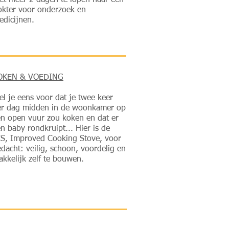
iet meer 2 dagen te lopen naar een
okter voor onderzoek en
edicijnen.
OKEN & VOEDING
el je eens voor dat je twee keer
er dag midden in de woonkamer op
n open vuur zou koken en dat er
n baby rondkruipt... Hier is de
CS, Improved Cooking Stove, voor
dacht: veilig, schoon, voordelig en
kkelijk zelf te bouwen.