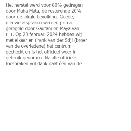
Het herstel werd voor 80% gedragen
door Maha Mata, de resterende 20%
door de lokale bevolking. Goede,
nieuwe afspraken werden prima
geregeld door Gautam en Maya van
EFF. Op 23 februari 2024 hebben wij
met elkaar en Frank van der Stijl (broer
van de overledene) het centrum
gecheckt en is het officieel weer in
gebruik genomen. Na alle officiële
toespraken vol dank gaat één van de
ziekenverzorgsters gewoon weer verder
met de volgende patiënt.
Alles gaat hier weer naar wens...
< terug
0181-663821
info@mahamata.nl
Nieuwesluisplein 33