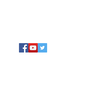
Privacy verklaring
© Maha Mata Nederland
@ Maha Mata Nederland