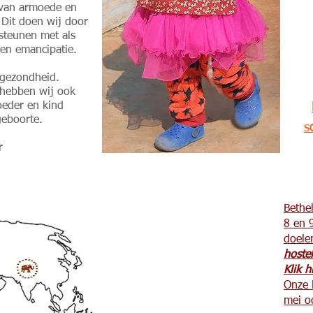
l van armoede en
 Dit doen wij door
steunen met als
en emancipatie.
n gezondheid.
 hebben wij ook
oeder en kind
geboorte.
s
r
Bethe
8 en 
doele
hoste
Klik 
Onze 
mei o