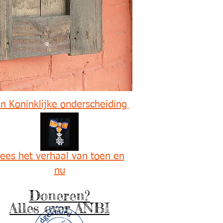
n Koninklijke onderscheiding
ees het verhaal van toen en
nu
Doneren?
Alles over ANBI