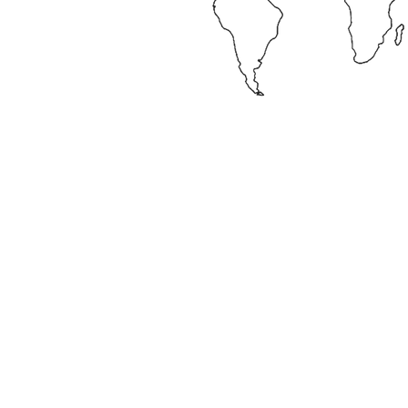
0181-663821
IB
info@mahamata.nl
BI
Nieuwesluisplein 33
Kv
3218VP Heenvliet
AN