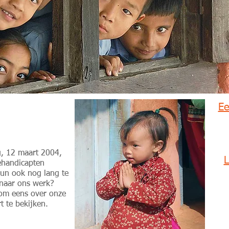
!
Ee
g, 12 maart 2004,
L
ehandicapten
eun ook nog lang te
 naar ons werk?
 om eens over onze
t te bekijken.