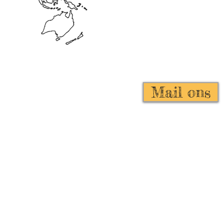
AN NL80 INGB 0000 0081 83
C INGBNL2A
Mail ons
K 24359674
BI 22469